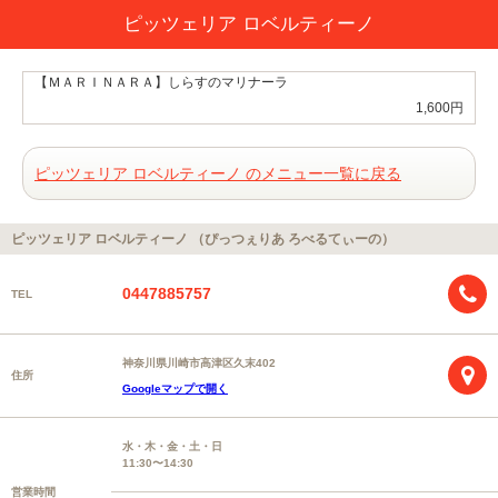
ピッツェリア ロベルティーノ
【ＭＡＲＩＮＡＲＡ】しらすのマリナーラ
1,600円
ピッツェリア ロベルティーノ のメニュー一覧に戻る
ピッツェリア ロベルティーノ （ぴっつぇりあ ろべるてぃーの）
0447885757
TEL
神奈川県川崎市高津区久末402
住所
Googleマップで開く
水・木・金・土・日
11:30〜14:30
営業時間