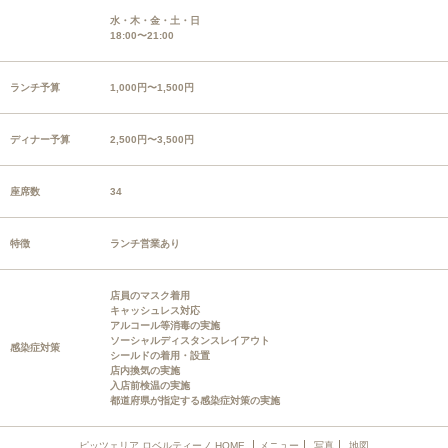
水・木・金・土・日
18:00〜21:00
ランチ予算
1,000円〜1,500円
ディナー予算
2,500円〜3,500円
座席数
34
特徴
ランチ営業あり
店員のマスク着用
キャッシュレス対応
アルコール等消毒の実施
ソーシャルディスタンスレイアウト
感染症対策
シールドの着用・設置
店内換気の実施
入店前検温の実施
都道府県が指定する感染症対策の実施
ピッツェリア ロベルティーノ HOME
メニュー
写真
地図