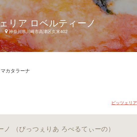
ェリア ロベルティーノ
7
神奈川県川崎市高津区久末402
レマカタラーナ
ピッツェリア
ーノ （ぴっつぇりあ ろべるてぃーの）