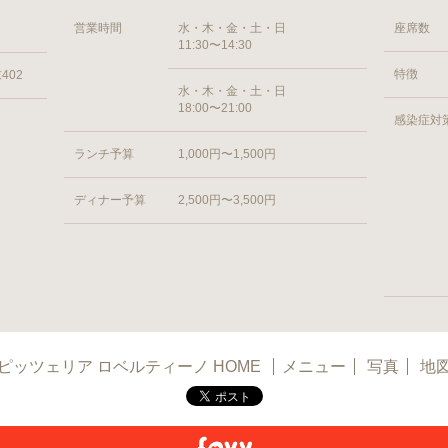
営業時間
水・木・金・土・日
座席数
11:30〜14:30
特徴
402
水・木・金・土・日
18:00〜21:00
感染症対
ランチ予算
1,000円〜1,500円
ディナー予算
2,500円〜3,500円
ピッツェリア ロベルティーノ HOME
メニュー
写真
地