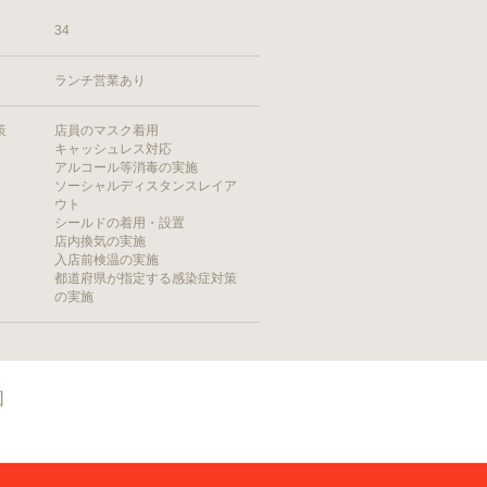
34
ランチ営業あり
策
店員のマスク着用
キャッシュレス対応
アルコール等消毒の実施
ソーシャルディスタンスレイア
ウト
シールドの着用・設置
店内換気の実施
入店前検温の実施
都道府県が指定する感染症対策
の実施
図